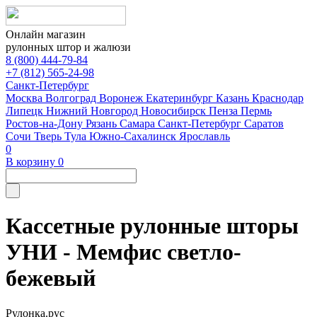
Онлайн магазин
рулонных штор и жалюзи
8 (800) 444-79-84
+7 (812) 565-24-98
Санкт-Петербург
Москва
Волгоград
Воронеж
Екатеринбург
Казань
Краснодар
Липецк
Нижний Новгород
Новосибирск
Пенза
Пермь
Ростов-на-Дону
Рязань
Самара
Санкт-Петербург
Саратов
Сочи
Тверь
Тула
Южно-Сахалинск
Ярославль
0
В корзину
0
Кассетные рулонные шторы
УНИ - Мемфис светло-
бежевый
Рулонка.рус