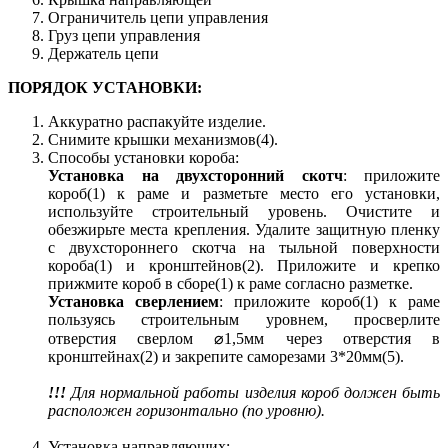
Ограничитель цепи управления
Груз цепи управления
Держатель цепи
ПОРЯДОК УСТАНОВКИ:
Аккуратно распакуйте изделие.
Снимите крышки механизмов(4).
Способы установки короба:
Установка на двухсторонний скотч
: приложите
короб(1) к раме и разметьте место его установки,
используйте строительный уровень. Очистите и
обезжирьте места крепления. Удалите защитную пленку
с двухстороннего скотча на тыльной поверхности
короба(1) и кронштейнов(2). Приложите и крепко
прижмите короб в сборе(1) к раме согласно разметке.
Установка сверлением
: приложите короб(1) к раме
пользуясь строительным уровнем, просверлите
отверстия сверлом ⌀1,5мм через отверстия в
кронштейнах(2) и закрепите саморезами 3*20мм(5).
!!!
Для нормальной работы изделия короб должен быть
расположен горизонтально (по уровню).
Установка направляющих: