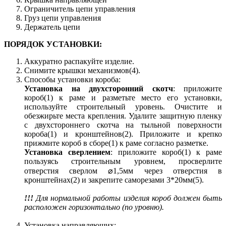
Ограничитель цепи управления
Груз цепи управления
Держатель цепи
ПОРЯДОК УСТАНОВКИ:
Аккуратно распакуйте изделие.
Снимите крышки механизмов(4).
Способы установки короба:
Установка на двухсторонний скотч
: приложите
короб(1) к раме и разметьте место его установки,
используйте строительный уровень. Очистите и
обезжирьте места крепления. Удалите защитную пленку
с двухстороннего скотча на тыльной поверхности
короба(1) и кронштейнов(2). Приложите и крепко
прижмите короб в сборе(1) к раме согласно разметке.
Установка сверлением
: приложите короб(1) к раме
пользуясь строительным уровнем, просверлите
отверстия сверлом ⌀1,5мм через отверстия в
кронштейнах(2) и закрепите саморезами 3*20мм(5).
!!!
Для нормальной работы изделия короб должен быть
расположен горизонтально (по уровню).
Установка направляющих: