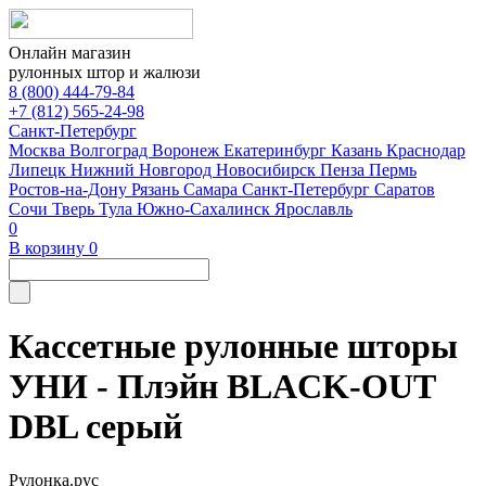
Онлайн магазин
рулонных штор и жалюзи
8 (800) 444-79-84
+7 (812) 565-24-98
Санкт-Петербург
Москва
Волгоград
Воронеж
Екатеринбург
Казань
Краснодар
Липецк
Нижний Новгород
Новосибирск
Пенза
Пермь
Ростов-на-Дону
Рязань
Самара
Санкт-Петербург
Саратов
Сочи
Тверь
Тула
Южно-Сахалинск
Ярославль
0
В корзину
0
Кассетные рулонные шторы
УНИ - Плэйн BLACK-OUT
DBL серый
Рулонка.рус