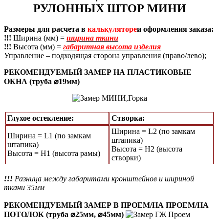
РУЛОННЫХ ШТОР МИНИ
Размеры для расчета в
калькуляторе
и оформления заказа:
!!!
Ширина (мм) =
ширина ткани
!!!
Высота (мм) =
габаритная высота изделия
Управление – подходящая сторона управления (право/лево);
РЕКОМЕНДУЕМЫЙ ЗАМЕР НА ПЛАСТИКОВЫЕ
ОКНА (труба ⌀19мм)
Глухое остекление:
Створка:
Ширина = L2 (по замкам
Ширина = L1 (по замкам
штапика)
штапика)
Высота = H2 (высота
Высота = Н1 (высота рамы)
створки)
!!!
Разница между габаритами кронштейнов и шириной
ткани 35мм
РЕКОМЕНДУЕМЫЙ ЗАМЕР В ПРОЕМ/НА ПРОЕМ/НА
ПОТОЛОК (труба ⌀25мм, ⌀45мм)