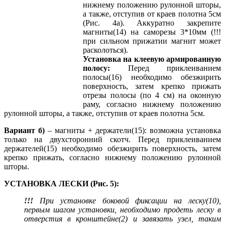
нижнему положению рулонной шторы,
а также, отступив от краев полотна 5см
(Рис. 4а). Аккуратно закрепите
магниты(14) на саморезы 3*10мм (!!!
при сильном прижатии магнит может
расколоться).
Установка на клеевую армированную
полосу:
Перед приклеиванием
полосы(16) необходимо обезжирить
поверхность, затем крепко прижать
отрезы полосы (по 4 см) на оконную
раму, согласно нижнему положению
рулонной шторы, а также, отступив от краев полотна 5см.
Вариант б)
– магниты + держатели(15): возможна установка
только на двухсторонний скотч. Перед приклеиванием
держателей(15) необходимо обезжирить поверхность, затем
крепко прижать, согласно нижнему положению рулонной
шторы.
УСТАНОВКА ЛЕСКИ (Рис. 5):
!!!
При установке боковой фиксации на леску(10),
первым шагом установки, необходимо продеть леску в
отверстия в кронштейне(2) и завязать узел, таким