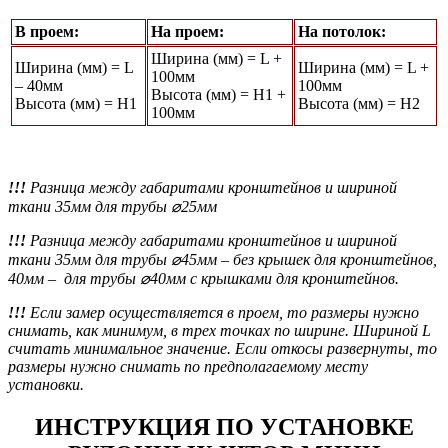
В проем:
На проем:
На потолок:
Ширина (мм) = L +
Ширина (мм) = L
Ширина (мм) = L +
100мм
– 40мм
100мм
Высота (мм) = Н1 +
Высота (мм) = Н1
Высота (мм) = Н2
100мм
!!!
Разница между габаритами кронштейнов и шириной
ткани 35мм для трубы ⌀25мм
!!!
Разница между габаритами кронштейнов и шириной
ткани 35мм для трубы ⌀45мм
– без крышек для кронштейнов,
40мм – для трубы ⌀40мм с крышками для кронштейнов.
!!!
Если замер осуществляется в проем, то размеры нужно
снимать, как минимум, в трех точках по ширине. Шириной L
считать минимальное значение. Если откосы развернуты, то
размеры нужно снимать по предполагаемому месту
установки.
ИНСТРУКЦИЯ ПО УСТАНОВКЕ