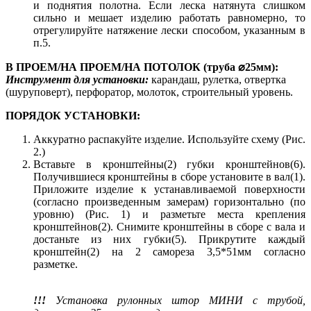
и поднятия полотна. Если леска натянута слишком
сильно и мешает изделию работать равномерно, то
отрегулируйте натяжение лески способом, указанным в
п.5.
В ПРОЕМ/НА ПРОЕМ/НА ПОТОЛОК (труба ⌀25мм):
Инструмент для установки:
карандаш, рулетка, отвертка
(шуруповерт), перфоратор, молоток, строительный уровень.
ПОРЯДОК УСТАНОВКИ:
Аккуратно распакуйте изделие. Используйте схему (Рис.
2.)
Вставьте в кронштейны(2) губки кронштейнов(6).
Получившиеся кронштейны в сборе установите в вал(1).
Приложите изделие к устанавливаемой поверхности
(согласно произведенным замерам) горизонтально (по
уровню) (Рис. 1) и разметьте места крепления
кронштейнов(2). Снимите кронштейны в сборе с вала и
достаньте из них губки(5). Прикрутите каждый
кронштейн(2) на 2 самореза 3,5*51мм согласно
разметке.
!!!
Установка рулонных штор МИНИ с трубой,