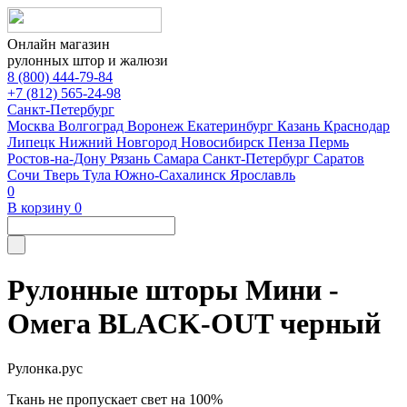
Онлайн магазин
рулонных штор и жалюзи
8 (800) 444-79-84
+7 (812) 565-24-98
Санкт-Петербург
Москва
Волгоград
Воронеж
Екатеринбург
Казань
Краснодар
Липецк
Нижний Новгород
Новосибирск
Пенза
Пермь
Ростов-на-Дону
Рязань
Самара
Санкт-Петербург
Саратов
Сочи
Тверь
Тула
Южно-Сахалинск
Ярославль
0
В корзину
0
Рулонные шторы Мини -
Омега BLACK-OUT черный
Рулонка.рус
Ткань не пропускает свет на 100%