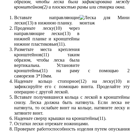
образом, чтобы леска была зафиксирована между
кронштейном(2) и плоскостью рамы или створки окна.
Вставьте направляющие
лески(13) в нижнюю планку.
Проденьте леску(10) через
направляющие лески(13) в
нижней планке и кронштейны
нижние пластиковые(11).
Разметьте места крепления
кронштейнов(11) таким
образом, чтобы леска была
вертикальна. Установите
кронштейны(11) на раму с помощью 2
саморезов 3*10мм.
Наденьте кольцо стопорное(12) на леску(10) и
зафиксируйте его с помощью винта. Проделайте эту
операцию с другой леской.
Вставьте получившиеся кольца с леской в кронштейны
снизу. Леска должна быть натянута. Если леска не
натянута, то ослабьте винт на кольце, натяните леску и
затяните винт.
Наденьте сверху крышки на кронштейны(11).
Остатки лески отрежьте ножницами.
Проверьте работоспособность изделия путем опускания