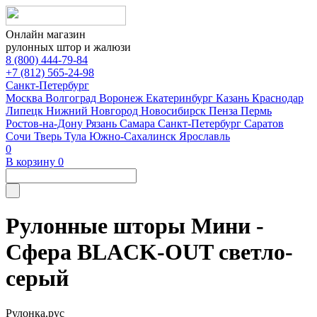
Онлайн магазин
рулонных штор и жалюзи
8 (800) 444-79-84
+7 (812) 565-24-98
Санкт-Петербург
Москва
Волгоград
Воронеж
Екатеринбург
Казань
Краснодар
Липецк
Нижний Новгород
Новосибирск
Пенза
Пермь
Ростов-на-Дону
Рязань
Самара
Санкт-Петербург
Саратов
Сочи
Тверь
Тула
Южно-Сахалинск
Ярославль
0
В корзину
0
Рулонные шторы Мини -
Сфера BLACK-OUT светло-
серый
Рулонка.рус