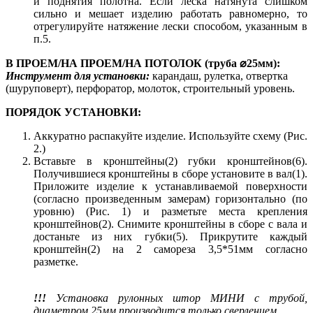
и поднятия полотна. Если леска натянута слишком
сильно и мешает изделию работать равномерно, то
отрегулируйте натяжение лески способом, указанным в
п.5.
В ПРОЕМ/НА ПРОЕМ/НА ПОТОЛОК (труба ⌀25мм):
Инструмент для установки:
карандаш, рулетка, отвертка
(шуруповерт), перфоратор, молоток, строительный уровень.
ПОРЯДОК УСТАНОВКИ:
Аккуратно распакуйте изделие. Используйте схему (Рис.
2.)
Вставьте в кронштейны(2) губки кронштейнов(6).
Получившиеся кронштейны в сборе установите в вал(1).
Приложите изделие к устанавливаемой поверхности
(согласно произведенным замерам) горизонтально (по
уровню) (Рис. 1) и разметьте места крепления
кронштейнов(2). Снимите кронштейны в сборе с вала и
достаньте из них губки(5). Прикрутите каждый
кронштейн(2) на 2 самореза 3,5*51мм согласно
разметке.
!!!
Установка рулонных штор МИНИ с трубой,
диаметром 25мм производится только сверлением.