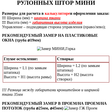
РУЛОННЫХ ШТОР МИНИ
Размеры для расчета в
калькуляторе
и оформления заказа:
!!!
Ширина (мм) =
ширина ткани
!!!
Высота (мм) =
габаритная высота изделия
Управление – подходящая сторона управления (право/лево);
РЕКОМЕНДУЕМЫЙ ЗАМЕР НА ПЛАСТИКОВЫЕ
ОКНА (труба ⌀19мм)
Глухое остекление:
Створка:
Ширина = L2 (по замкам
Ширина = L1 (по замкам
штапика)
штапика)
Высота = H2 (высота
Высота = Н1 (высота рамы)
створки)
!!!
Разница между габаритами кронштейнов и шириной
ткани 35мм
РЕКОМЕНДУЕМЫЙ ЗАМЕР В ПРОЕМ/НА ПРОЕМ/НА
ПОТОЛОК (труба ⌀25мм, ⌀45мм)