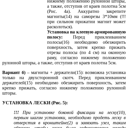
нижнему положению рулонной шторы,
а также, отступив от краев полотна 5см
(Рис. 4а). Аккуратно закрепите
магниты(14) на саморезы 3*10мм (!!!
при сильном прижатии магнит может
расколоться).
Установка на клеевую армированную
полосу:
Перед приклеиванием
полосы(16) необходимо обезжирить
поверхность, затем крепко прижать
отрезы полосы (по 4 см) на оконную
раму, согласно нижнему положению
рулонной шторы, а также, отступив от краев полотна 5см.
Вариант б)
– магниты + держатели(15): возможна установка
только на двухсторонний скотч. Перед приклеиванием
держателей(15) необходимо обезжирить поверхность, затем
крепко прижать, согласно нижнему положению рулонной
шторы.
УСТАНОВКА ЛЕСКИ (Рис. 5):
!!!
При установке боковой фиксации на леску(10),
первым шагом установки, необходимо продеть леску в
отверстия в кронштейне(2) и завязать узел, таким
образом, чтобы леска была зафиксирована между