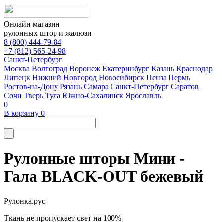
Онлайн магазин
рулонных штор и жалюзи
8 (800) 444-79-84
+7 (812) 565-24-98
Санкт-Петербург
Москва
Волгоград
Воронеж
Екатеринбург
Казань
Краснодар
Липецк
Нижний Новгород
Новосибирск
Пенза
Пермь
Ростов-на-Дону
Рязань
Самара
Санкт-Петербург
Саратов
Сочи
Тверь
Тула
Южно-Сахалинск
Ярославль
0
В корзину
0
Рулонные шторы Мини -
Гала BLACK-OUT бежевый
Рулонка.рус
Ткань не пропускает свет на 100%