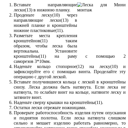
Вставьте направляющие
лески(13) в нижнюю планку.
Проденьте леску(10) через
направляющие лески(13) в
нижней планке и кронштейны
нижние пластиковые(11).
Разметьте места крепления
кронштейнов(11) таким
образом, чтобы леска была
вертикальна. Установите
кронштейны(11) на раму с помощью 2
саморезов 3*10мм.
Наденьте кольцо стопорное(12) на леску(10) и
зафиксируйте его с помощью винта. Проделайте эту
операцию с другой леской.
Вставьте получившиеся кольца с леской в кронштейны
снизу. Леска должна быть натянута. Если леска не
натянута, то ослабьте винт на кольце, натяните леску и
затяните винт.
Наденьте сверху крышки на кронштейны(11).
Остатки лески отрежьте ножницами.
Проверьте работоспособность изделия путем опускания
и поднятия полотна. Если леска натянута слишком
сильно и мешает изделию работать равномерно, то