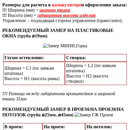
Размеры для расчета в
калькуляторе
и оформления заказа:
!!!
Ширина (мм) =
ширина ткани
!!!
Высота (мм) =
габаритная высота изделия
Управление – подходящая сторона управления (право/лево);
РЕКОМЕНДУЕМЫЙ ЗАМЕР НА ПЛАСТИКОВЫЕ
ОКНА (труба ⌀19мм)
Глухое остекление:
Створка:
Ширина = L2 (по замкам
Ширина = L1 (по замкам
штапика)
штапика)
Высота = H2 (высота
Высота = Н1 (высота рамы)
створки)
!!!
Разница между габаритами кронштейнов и шириной
ткани 35мм
РЕКОМЕНДУЕМЫЙ ЗАМЕР В ПРОЕМ/НА ПРОЕМ/НА
ПОТОЛОК (труба ⌀25мм, ⌀45мм)
В проем:
На проем:
На потолок: