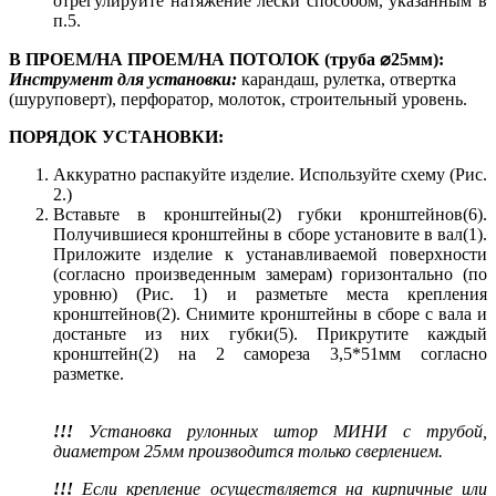
отрегулируйте натяжение лески способом, указанным в
п.5.
В ПРОЕМ/НА ПРОЕМ/НА ПОТОЛОК (труба ⌀25мм):
Инструмент для установки:
карандаш, рулетка, отвертка
(шуруповерт), перфоратор, молоток, строительный уровень.
ПОРЯДОК УСТАНОВКИ:
Аккуратно распакуйте изделие. Используйте схему (Рис.
2.)
Вставьте в кронштейны(2) губки кронштейнов(6).
Получившиеся кронштейны в сборе установите в вал(1).
Приложите изделие к устанавливаемой поверхности
(согласно произведенным замерам) горизонтально (по
уровню) (Рис. 1) и разметьте места крепления
кронштейнов(2). Снимите кронштейны в сборе с вала и
достаньте из них губки(5). Прикрутите каждый
кронштейн(2) на 2 самореза 3,5*51мм согласно
разметке.
!!!
Установка рулонных штор МИНИ с трубой,
диаметром 25мм производится только сверлением.
!!!
Если крепление осуществляется на кирпичные или