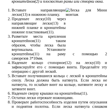
кронштейном(2) и плоскостью рамы или створки окна.
Вставьте направляющие
лески(13) в нижнюю планку.
Проденьте леску(10) через
направляющие лески(13) в
нижней планке и кронштейны
нижние пластиковые(11).
Разметьте места крепления
кронштейнов(11) таким
образом, чтобы леска была
вертикальна. Установите
кронштейны(11) на раму с помощью 2
саморезов 3*10мм.
Наденьте кольцо стопорное(12) на леску(10) и
зафиксируйте его с помощью винта. Проделайте эту
операцию с другой леской.
Вставьте получившиеся кольца с леской в кронштейны
снизу. Леска должна быть натянута. Если леска не
натянута, то ослабьте винт на кольце, натяните леску и
затяните винт.
Наденьте сверху крышки на кронштейны(11).
Остатки лески отрежьте ножницами.
Проверьте работоспособность изделия путем опускания
и поднятия полотна. Если леска натянута слишком