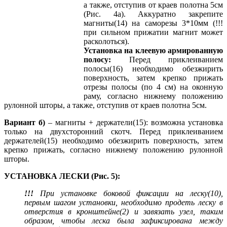
а также, отступив от краев полотна 5см
(Рис. 4а). Аккуратно закрепите
магниты(14) на саморезы 3*10мм (!!!
при сильном прижатии магнит может
расколоться).
Установка на клеевую армированную
полосу:
Перед приклеиванием
полосы(16) необходимо обезжирить
поверхность, затем крепко прижать
отрезы полосы (по 4 см) на оконную
раму, согласно нижнему положению
рулонной шторы, а также, отступив от краев полотна 5см.
Вариант б)
– магниты + держатели(15): возможна установка
только на двухсторонний скотч. Перед приклеиванием
держателей(15) необходимо обезжирить поверхность, затем
крепко прижать, согласно нижнему положению рулонной
шторы.
УСТАНОВКА ЛЕСКИ (Рис. 5):
!!!
При установке боковой фиксации на леску(10),
первым шагом установки, необходимо продеть леску в
отверстия в кронштейне(2) и завязать узел, таким
образом, чтобы леска была зафиксирована между