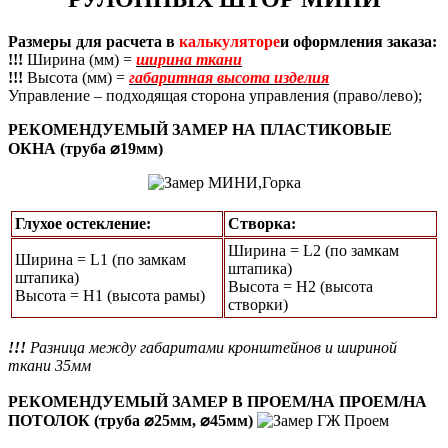
Размеры для расчета в
калькуляторе
и оформления заказа:
!!!
Ширина (мм) =
ширина ткани
!!!
Высота (мм) =
габаритная высота изделия
Управление – подходящая сторона управления (право/лево);
РЕКОМЕНДУЕМЫЙ ЗАМЕР НА ПЛАСТИКОВЫЕ
ОКНА (труба ⌀19мм)
Глухое остекление:
Створка:
Ширина = L2 (по замкам
Ширина = L1 (по замкам
штапика)
штапика)
Высота = H2 (высота
Высота = Н1 (высота рамы)
створки)
!!!
Разница между габаритами кронштейнов и шириной
ткани 35мм
РЕКОМЕНДУЕМЫЙ ЗАМЕР В ПРОЕМ/НА ПРОЕМ/НА
ПОТОЛОК (труба ⌀25мм, ⌀45мм)