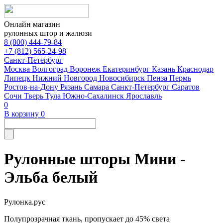
Онлайн магазин
рулонных штор и жалюзи
8 (800) 444-79-84
+7 (812) 565-24-98
Санкт-Петербург
Москва
Волгоград
Воронеж
Екатеринбург
Казань
Краснодар
Липецк
Нижний Новгород
Новосибирск
Пенза
Пермь
Ростов-на-Дону
Рязань
Самара
Санкт-Петербург
Саратов
Сочи
Тверь
Тула
Южно-Сахалинск
Ярославль
0
В корзину
0
Рулонные шторы Мини -
Эльба белый
Рулонка.рус
Полупрозрачная ткань, пропускает до 45% света