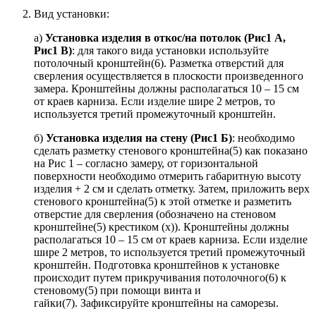
Вид установки:
а)
Установка изделия в откос/на потолок (Рис1 А,
Рис1 В)
: для такого вида установки используйте
потолочный кронштейн(6). Разметка отверстий для
сверления осуществляется в плоскости произведенного
замера. Кронштейны должны располагаться 10 – 15 см
от краев карниза. Если изделие шире 2 метров, то
используется третий промежуточный кронштейн.
б)
Установка изделия на стену (Рис1 Б)
: необходимо
сделать разметку стенового кронштейна(5) как показано
на Рис 1 – согласно замеру, от горизонтальной
поверхности необходимо отмерить габаритную высоту
изделия + 2 см и сделать отметку. Затем, приложить верх
стенового кронштейна(5) к этой отметке и разметить
отверстие для сверления (обозначено на стеновом
кронштейне(5) крестиком (х)). Кронштейны должны
располагаться 10 – 15 см от краев карниза. Если изделие
шире 2 метров, то используется третий промежуточный
кронштейн. Подготовка кронштейнов к установке
происходит путем прикручивания потолочного(6) к
стеновому(5) при помощи винта и
гайки(7). Зафиксируйте кронштейны на саморезы.