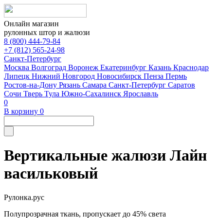
Онлайн магазин
рулонных штор и жалюзи
8 (800) 444-79-84
+7 (812) 565-24-98
Санкт-Петербург
Москва
Волгоград
Воронеж
Екатеринбург
Казань
Краснодар
Липецк
Нижний Новгород
Новосибирск
Пенза
Пермь
Ростов-на-Дону
Рязань
Самара
Санкт-Петербург
Саратов
Сочи
Тверь
Тула
Южно-Сахалинск
Ярославль
0
В корзину
0
Вертикальные жалюзи Лайн
васильковый
Рулонка.рус
Полупрозрачная ткань, пропускает до 45% света