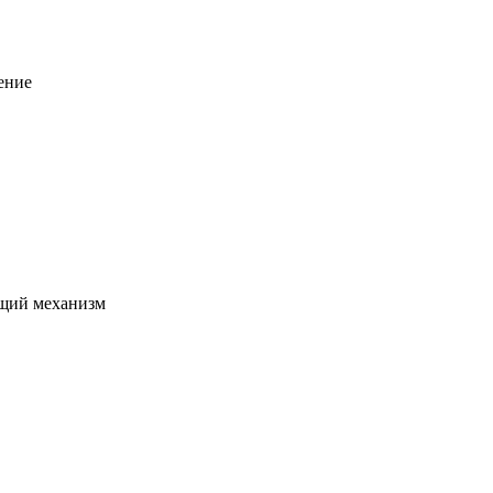
ение
щий механизм