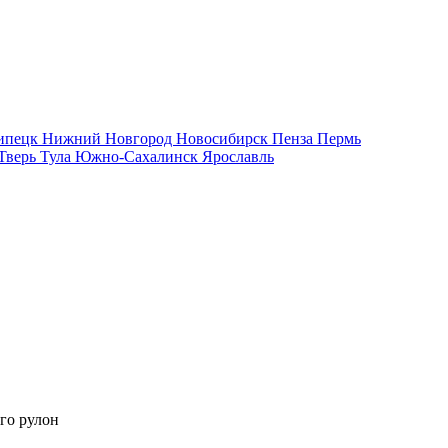
ипецк
Нижний Новгород
Новосибирск
Пенза
Пермь
Тверь
Тула
Южно-Сахалинск
Ярославль
го рулон