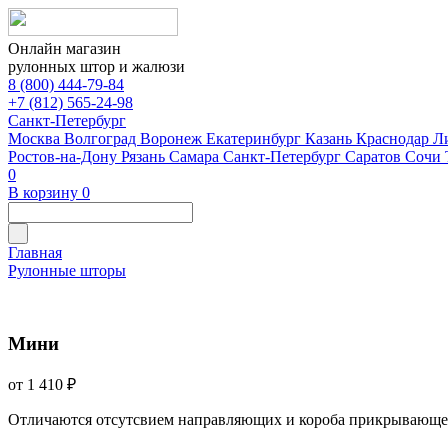
Онлайн магазин
рулонных штор и жалюзи
8 (800) 444-79-84
+7 (812) 565-24-98
Санкт-Петербург
Москва
Волгоград
Воронеж
Екатеринбург
Казань
Краснодар
Л
Ростов-на-Дону
Рязань
Самара
Санкт-Петербург
Саратов
Сочи
0
В корзину
0
Главная
Рулонные шторы
Мини
от 1 410 ₽
Отличаются отсутсвием направляющих и короба прикрывающе